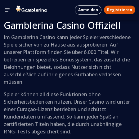
Anmelden
Registrieren
Gamblerina Casino Offiziell
Im Gamblerina Casino kann jeder Spieler verschiedene
Spiele sicher von zu Hause aus ausprobieren. Auf
unserer Plattform finden Sie über 6.000 Titel. Wir
betreiben ein spezielles Bonussystem, das zusätzliche
Belohnungen bietet, sodass Nutzer sich nicht
ausschließlich auf ihr eigenes Guthaben verlassen
müssen.
Spieler können all diese Funktionen ohne
Sicherheitsbedenken nutzen. Unser Casino wird unter
einer Curaçao-Lizenz betrieben und schützt
Kundendaten umfassend. So kann jeder Spaß an
zertifizierten Titeln haben, die durch unabhängige
RNG-Tests abgesichert sind.