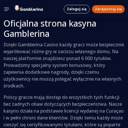
Zaloguj się
Zarejestruj się
Oficjalna strona kasyna
Gamblerina
Dzięki Gamblerina Casino każdy gracz może bezpiecznie
wypróbować różne gry w zaciszu własnego domu. Na
naszej platformie znajdziesz ponad 6 000 tytułów.
Prowadzimy specjalny system bonusowy, który
zapewnia dodatkowe nagrody, dzięki czemu
użytkownicy nie muszą polegać wyłącznie na własnych
środkach.
Polscy gracze mają dostęp do wszystkich tych funkcji
bez żadnych obaw dotyczących bezpieczeństwa. Nasze
kasyno działa na podstawie licencji wydanej na Curaçao
i w pełni chroni dane klientów. Dzięki temu każdy może
cieszyć się certyfikowanymi tytułami, które są poparte