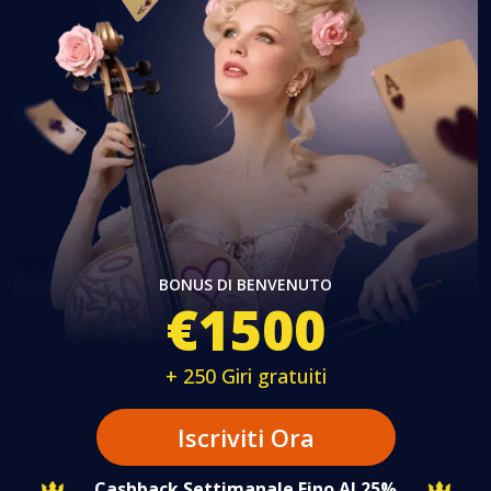
BONUS DI BENVENUTO
€1500
+ 250 Giri gratuiti
Iscriviti Ora
Cashback Settimanale Fino Al 25%